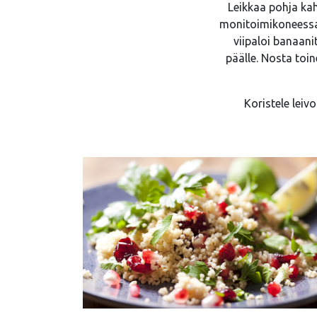
Leikkaa pohja kah
monitoimikoneessa 
viipaloi banaani
päälle. Nosta toin
Koristele leivo