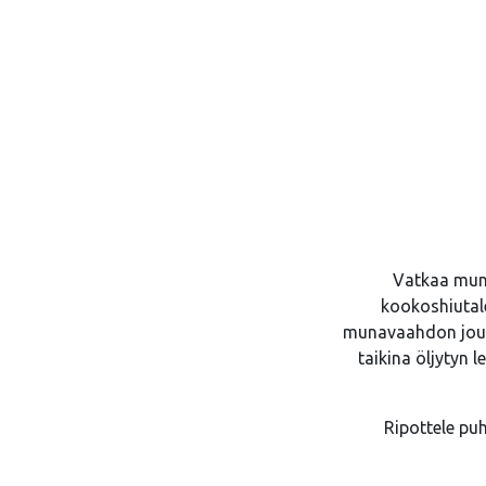
Vatkaa muna
kookoshiutale
munavaahdon joukko
taikina öljytyn l
Ripottele puh