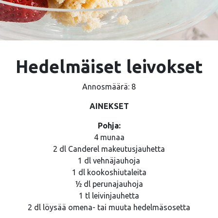
Hedelmäiset leivokset
Annosmäärä: 8
AINEKSET
Pohja:
4 munaa
2 dl Canderel makeutusjauhetta
1 dl vehnäjauhoja
1 dl kookoshiutaleita
½ dl perunajauhoja
1 tl leivinjauhetta
2 dl löysää omena- tai muuta hedelmäsosetta