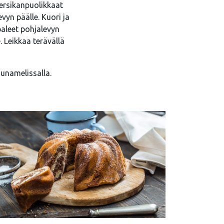
persikanpuolikkaat
yn päälle. Kuori ja
paleet pohjalevyn
. Leikkaa terävällä
ruunamelissalla.