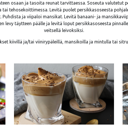
teen osaan ja tasoita reunat tarvittaessa. Soseuta valutetut 
tai tehosekoittimessa. Levitä puolet persikkasoseesta pohjalev
t. Puhdista ja viipaloi mansikat. Levitä banaani- ja mansikkavii
en levy täytteen päälle ja levitä loput persikkasoseesta pinnalle
veitsellä leivoksiksi.
kset kiivillä ja/tai viinirypäleillä, mansikoilla ja mintulla tai sit