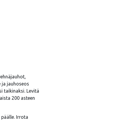
vehnäjauhot,
e ja jauhoseos
 taikinaksi. Levitä
 Paista 200 asteen
päälle. Irrota