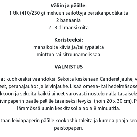
Väliin ja päälle:
1 tlk (410/230 g) mehuun säilöttyjä persikanpuolikaita
2 banaania
2─3 dl mansikoita
Koristeeksi:
mansikoita kiiviä ja/tai rypäleitä
minttua tai sitruunamelissaa
VALMISTUS
t kuohkeaksi vaahdoksi. Sekoita keskenään Canderel jauhe, 
et, perunajauhot ja leivinjauhe. Lisää omena- tai hedelmäsos
on ja sekoita kaikki aineet varovasti nostelemalla tasaiseksi
eivinpaperin päälle pellille tasaiseksi levyksi (noin 20 x 30 cm).
lämmössä uunin keskitasolla noin 8 minuuttia.
taan leivinpaperin päälle kookoshiutaleita ja kumoa pohja sen 
paistopaperi.