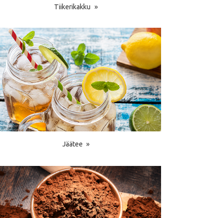
Tiikerikakku
Jäätee