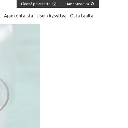
Lähetä palautetta
Hae sivustolta
t
Ajankohtaista
Usein kysyttyä
Osta täältä