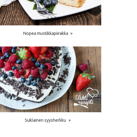
Nopea mustikkapiirakka
Suklainen syysherkku