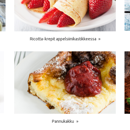
Ricotta-krepit appelsiinikastikkeessa
Pannukakku