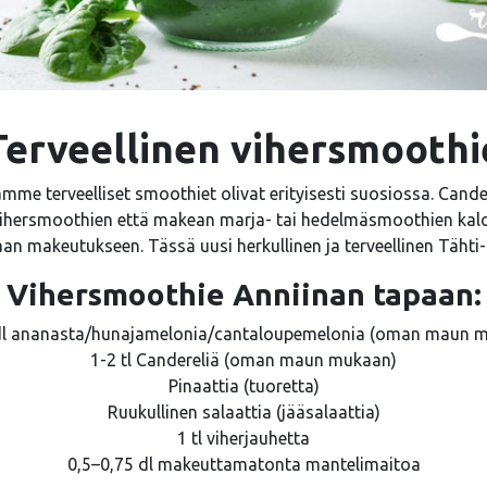
Terveellinen vihersmoothi
amme terveelliset smoothiet olivat erityisesti suosiossa. Cande
 vihersmoothien että makean marja- tai hedelmäsmoothien kal
an makeutukseen. Tässä uusi herkullinen ja terveellinen Tähti
Vihersmoothie Anniinan tapaan:
dl ananasta/hunajamelonia/cantaloupemelonia (oman maun 
1-2 tl Candereliä (oman maun mukaan)
Pinaattia (tuoretta)
Ruukullinen salaattia (jääsalaattia)
1 tl viherjauhetta
0,5–0,75 dl makeuttamatonta mantelimaitoa