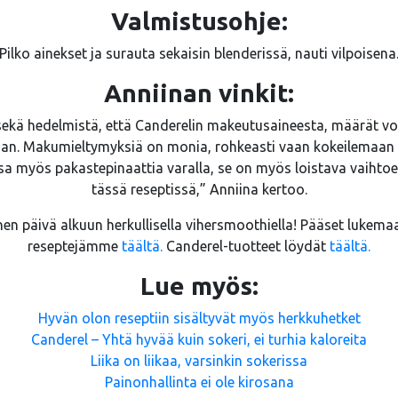
Valmistusohje:
Pilko ainekset ja surauta sekaisin blenderissä, nauti vilpoisena
Anniinan vinkit:
ekä hedelmistä, että Canderelin makeutusaineesta, määrät vo
n. Makumieltymyksiä on monia, rohkeasti vaan kokeilemaan it
a myös pakastepinaattia varalla, se on myös loistava vaihtoeh
tässä reseptissä,” Anniina kertoo.
nen päivä alkuun herkullisella vihersmoothiella! Pääset lukemaa
reseptejämme
täältä.
Canderel-tuotteet löydät
täältä.
Lue myös:
Hyvän olon reseptiin sisältyvät myös herkkuhetket
Canderel – Yhtä hyvää kuin sokeri, ei turhia kaloreita
Liika on liikaa, varsinkin sokerissa
Painonhallinta ei ole kirosana