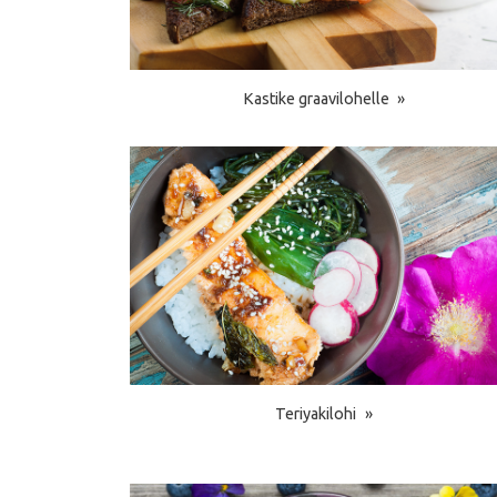
Kastike graavilohelle
Teriyakilohi