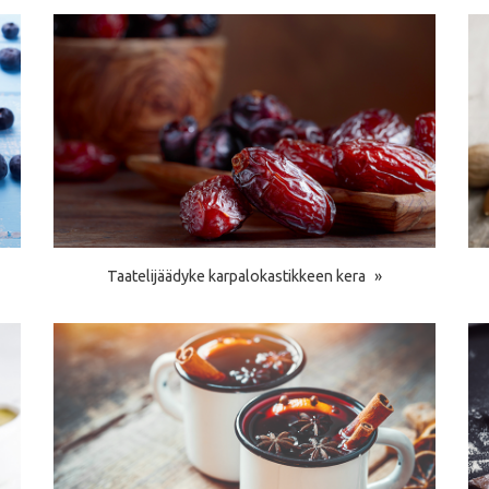
Taatelijäädyke karpalokastikkeen kera