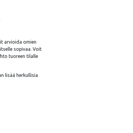
.
it arvioida omien
selle sopivaa. Voit
to tuoreen tilalle
n lisää herkullisia