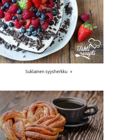
Suklainen syysherkku