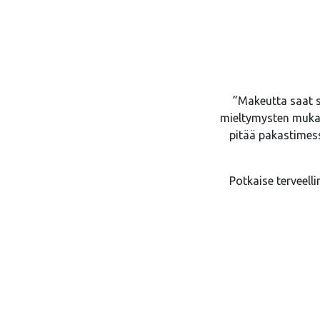
”Makeutta saat s
mieltymysten mukaa
pitää pakastimess
Potkaise terveelli