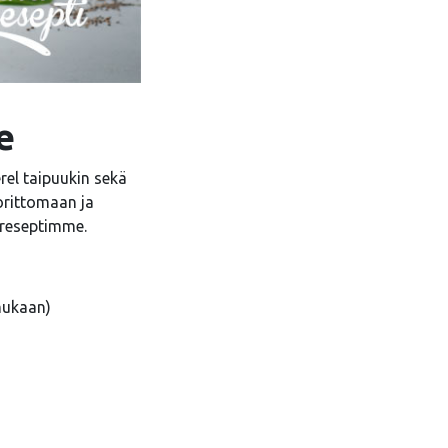
e
rel taipuukin sekä
orittomaan ja
-reseptimme.
mukaan)