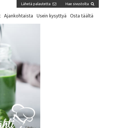
Lähetä palautetta
Hae sivustolta
t
Ajankohtaista
Usein kysyttyä
Osta täältä